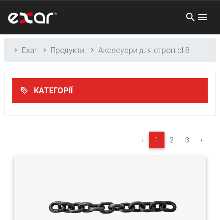
Exar
Продукти
Аксесуари для строп cl.8
КАТЕГОРІЇ
‹
1
2
3
›