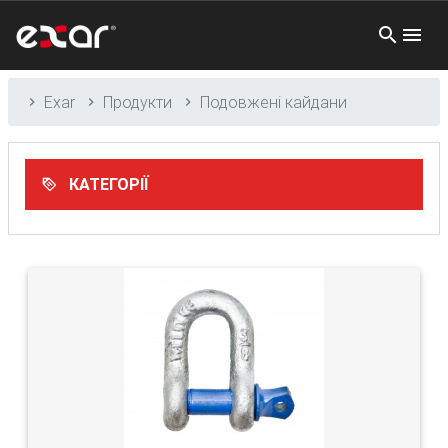
Exar
Продукти
Подовжені кайдани
КАТЕГОРІЇ