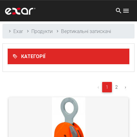
Exar
Продукти
Вертикальні затискачі
КАТЕГОРІЇ
‹
1
2
›