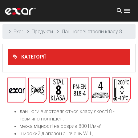
Exar
Продукти
Ланцюгові стропи класу 8
КАТЕГОРІЇ
ланцюги виготовляються класу якості 8 -
термічно поліпшені,
межа міцності на розрив 800 Н/мм²,
широкий діапазон значень WLL,