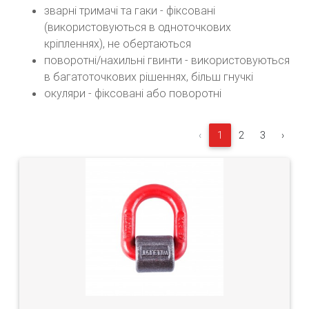
зварні тримачі та гаки - фіксовані
(використовуються в одноточкових
кріпленнях), не обертаються
поворотні/нахильні гвинти - використовуються
в багатоточкових рішеннях, більш гнучкі
окуляри - фіксовані або поворотні
‹
1
2
3
›