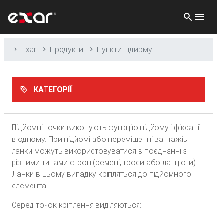
Exar
Продукти
Пункти підйому
КАТЕГОРІЇ
Підйомні точки виконують функцію підйому і фіксації
в одному. При підйомі або переміщенні вантажів
ланки можуть використовуватися в поєднанні з
різними типами строп (ремені, троси або ланцюги).
Ланки в цьому випадку кріпляться до підйомного
елемента.
Серед точок кріплення виділяються: