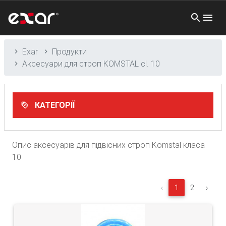
Exar
Продукти
Аксесуари для строп KOMSTAL cl. 10
КАТЕГОРІЇ
Опис аксесуарів для підвісних строп Komstal класа
10
‹
1
2
›