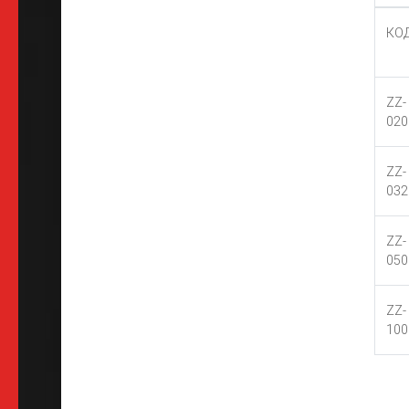
КО
ZZ-
020
ZZ-
032
ZZ-
050
ZZ-
100