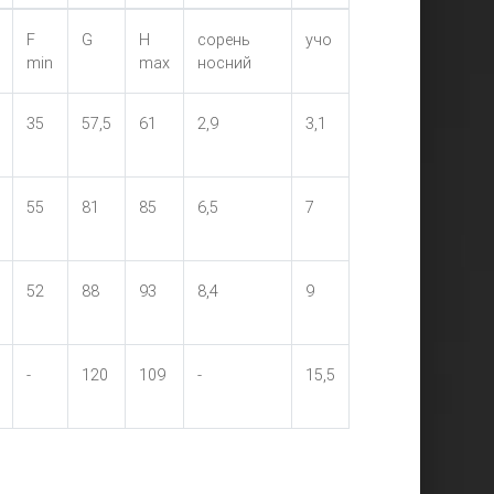
F
G
H
сорень
учо
min
max
носний
35
57,5
61
2,9
3,1
55
81
85
6,5
7
52
88
93
8,4
9
-
120
109
-
15,5