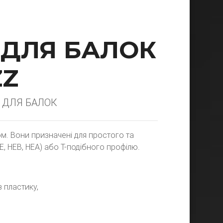
 ДЛЯ БАЛОК
ZZ
 ДЛЯ БАЛОК
ом. Вони призначені для простого та
PE, HEB, HEA) або T-подібного профілю.
з пластику,