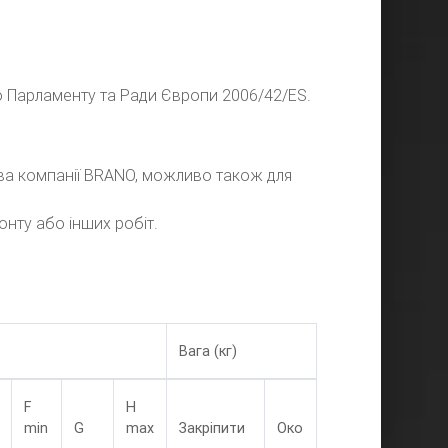
 Парламенту та Ради Європи 2006/42/ES.
ва компанії BRANO, можливо також для
онту або інших робіт.
Вага (кг)
F
H
min
G
max
Закріпити
Око