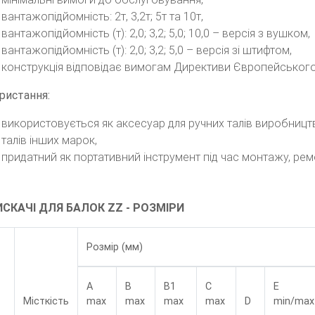
вантажопідйомність: 2т, 3,2т; 5т та 10т,
вантажопідйомність (т): 2,0; 3,2; 5,0; 10,0 – версія з вушком,
вантажопідйомність (т): 2,0; 3,2; 5,0 – версія зі штифтом,
конструкція відповідає вимогам Директиви Європейського
ристання:
використовується як аксесуар для ручних талів виробницт
талів інших марок,
придатний як портативний інструмент під час монтажу, рем
СКАЧІ ДЛЯ БАЛОК ZZ - РОЗМІРИ
Розмір (мм)
A
B
B1
C
E
Місткість
max
max
max
max
D
min/max