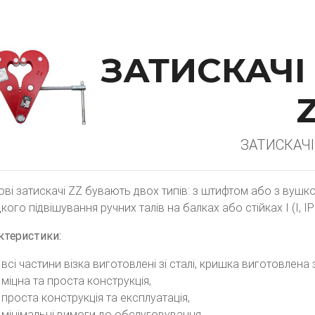
ЗАТИСКАЧІ
ЗАТИСКАЧІ
ові затискачі ZZ бувають двох типів: з штифтом або з вушк
ого підвішування ручних талів на балках або стійках I (I, I
ктеристики:
всі частини візка виготовлені зі сталі, кришка виготовлена ​​
міцна та проста конструкція,
проста конструкція та експлуатація,
мінімальні вимоги до обслуговування,