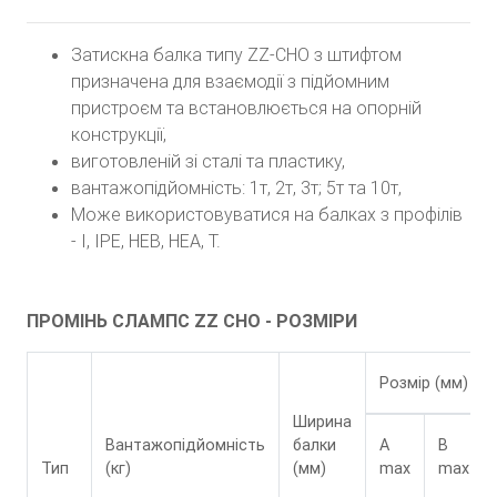
Затискна балка типу ZZ-CHO з штифтом
призначена для взаємодії з підйомним
пристроєм та встановлюється на опорній
конструкції,
виготовленій зі сталі та пластику,
вантажопідйомність: 1т, 2т, 3т; 5т та 10т,
Може використовуватися на балках з профілів
- I, IPE, HEB, HEA, T.
ПРОМІНЬ СЛАМПС ZZ CHO - РОЗМІРИ
Розмір (мм)
Ширина
Вантажопідйомність
балки
A
B
Тип
(кг)
(мм)
max
max