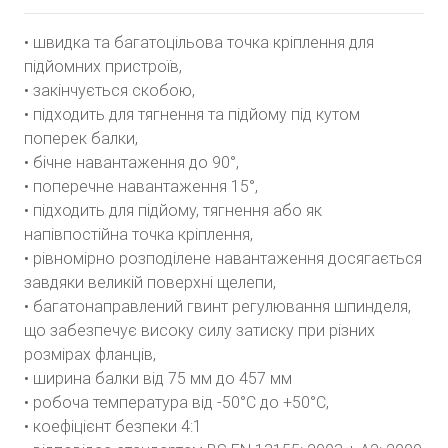
• швидка та багатоцільова точка кріплення для
підйомних пристроїв,
• закінчується скобою,
• підходить для тягнення та підйому під кутом
поперек балки,
• бічне навантаження до 90°,
• поперечне навантаження 15°,
• підходить для підйому, тягнення або як
напівпостійна точка кріплення,
• рівномірно розподілене навантаження досягається
завдяки великій поверхні щелепи,
• багатонаправлений гвинт регулювання шпинделя,
що забезпечує високу силу затиску при різних
розмірах фланців,
• ширина балки від 75 мм до 457 мм
• робоча температура від -50°C до +50°C,
• коефіцієнт безпеки 4:1