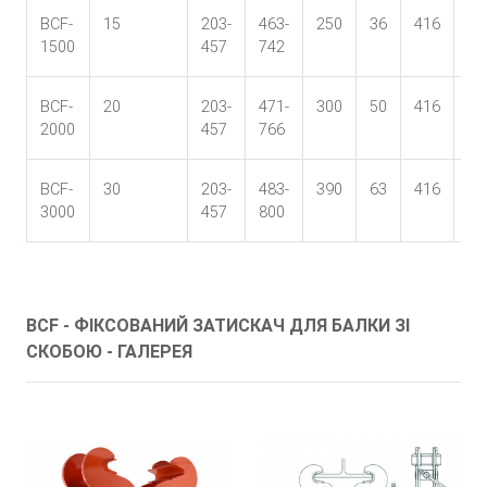
BCF-
15
203-
463-
250
36
416
64
1500
457
742
55
BCF-
20
203-
471-
300
50
416
69
2000
457
766
60
BCF-
30
203-
483-
390
63
416
74
3000
457
800
64
BCF - ФІКСОВАНИЙ ЗАТИСКАЧ ДЛЯ БАЛКИ ЗІ
СКОБОЮ - ГАЛЕРЕЯ