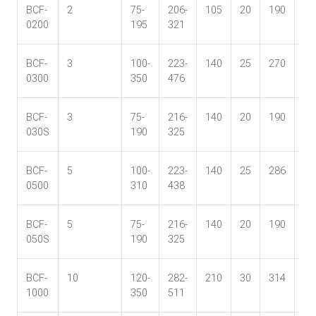
BCF-
2
75-
206-
105
20
190
31
0200
195
321
27
BCF-
3
100-
223-
140
25
270
41
0300
350
476
34
BCF-
3
75-
216-
140
20
190
31
030S
190
325
27
BCF-
5
100-
223-
140
25
286
42
0500
310
438
36
BCF-
5
75-
216-
140
20
190
31
050S
190
325
27
BCF-
10
120-
282-
210
30
314
46
1000
350
511
38