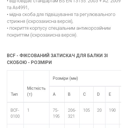
• відповідає стандартам BS EN 13155: 2003 + A2: 2009
та As4991,
• мідна скоба для підвішування та регулювального
стрижня (іскрозахисна версія),
• покриття корпусу спеціальним антикорозійним
покриттям (іскрозахисна версія).
BCF - ФІКСОВАНИЙ ЗАТИСКАЧ ДЛЯ БАЛКИ ЗІ
СКОБОЮ - РОЗМІРИ
Розміри (мм)
Місткість
Тип
(т)
A
B
C
D
E
F
BCF-
1
75-
206-
105
20
190
30
0100
195
321
26