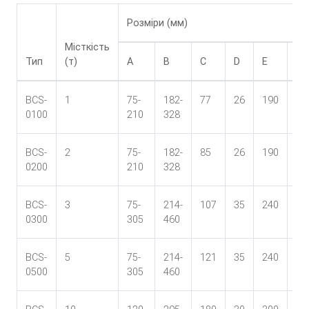
Розміри (мм)
Місткість
Тип
(т)
A
B
C
D
E
F
BCS-
1
75-
182-
77
26
190
25
0100
210
328
22
BCS-
2
75-
182-
85
26
190
26
0200
210
328
23
BCS-
3
75-
214-
107
35
240
35
0300
305
460
31
BCS-
5
75-
214-
121
35
240
36
0500
305
460
31