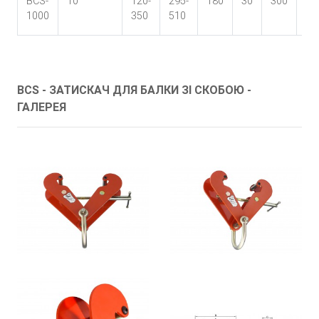
BCS-
10
120-
295-
180
30
300
38
1000
350
510
33
BCS - ЗАТИСКАЧ ДЛЯ БАЛКИ ЗІ СКОБОЮ -
ГАЛЕРЕЯ